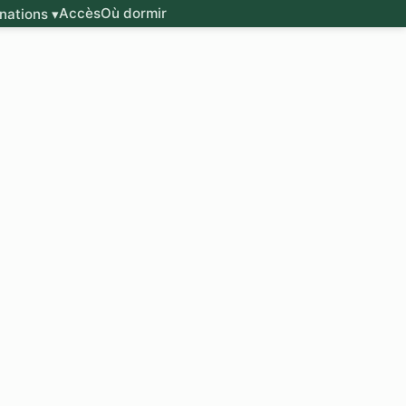
Accès
Où dormir
nations ▾