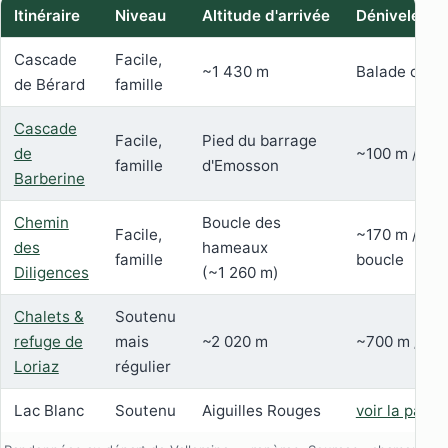
Itinéraire
Niveau
Altitude d'arrivée
Dénivelé / 
Cascade
Facile,
~1 430 m
Balade cour
de Bérard
famille
Cascade
Facile,
Pied du barrage
de
~100 m / ~1
famille
d'Emosson
Barberine
Chemin
Boucle des
Facile,
~170 m / ~3h
des
hameaux
famille
boucle
Diligences
(~1 260 m)
Chalets &
Soutenu
refuge de
mais
~2 020 m
~700 m / ~2 
Loriaz
régulier
Lac Blanc
Soutenu
Aiguilles Rouges
voir la page