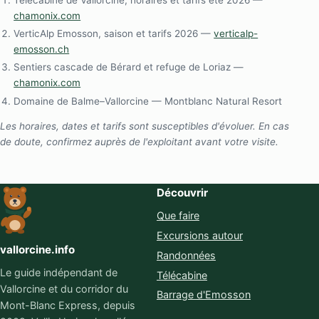
Télécabine de Vallorcine, horaires et tarifs été 2026 —
chamonix.com
VerticAlp Emosson, saison et tarifs 2026 —
verticalp-
emosson.ch
Sentiers cascade de Bérard et refuge de Loriaz —
chamonix.com
Domaine de Balme–Vallorcine — Montblanc Natural Resort
Les horaires, dates et tarifs sont susceptibles d'évoluer. En cas
de doute, confirmez auprès de l'exploitant avant votre visite.
Découvrir
Que faire
Excursions autour
vallorcine.info
Randonnées
Le guide indépendant de
Télécabine
Vallorcine et du corridor du
Barrage d'Emosson
Mont-Blanc Express, depuis