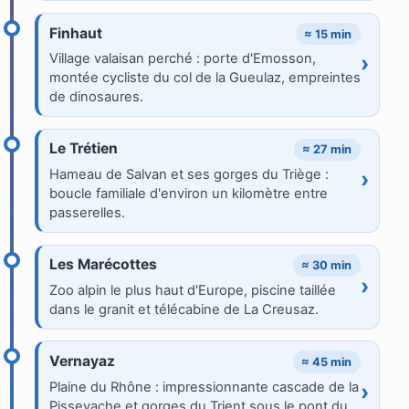
Finhaut
≈ 15 min
Village valaisan perché : porte d'Emosson,
›
montée cycliste du col de la Gueulaz, empreintes
de dinosaures.
Le Trétien
≈ 27 min
Hameau de Salvan et ses gorges du Triège :
›
boucle familiale d'environ un kilomètre entre
passerelles.
Les Marécottes
≈ 30 min
›
Zoo alpin le plus haut d'Europe, piscine taillée
dans le granit et télécabine de La Creusaz.
Vernayaz
≈ 45 min
Plaine du Rhône : impressionnante cascade de la
›
Pissevache et gorges du Trient sous le pont du