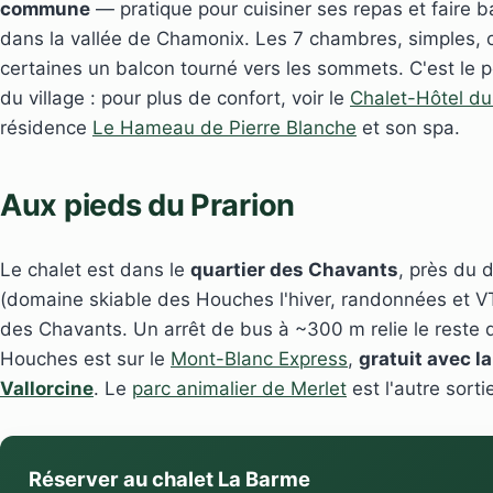
commune
— pratique pour cuisiner ses repas et faire b
dans la vallée de Chamonix. Les 7 chambres, simples, on
certaines un balcon tourné vers les sommets. C'est le 
du village : pour plus de confort, voir le
Chalet-Hôtel du
résidence
Le Hameau de Pierre Blanche
et son spa.
Aux pieds du Prarion
Le chalet est dans le
quartier des Chavants
, près du 
(domaine skiable des Houches l'hiver, randonnées et VTT 
des Chavants. Un arrêt de bus à ~300 m relie le reste de
Houches est sur le
Mont-Blanc Express
,
gratuit avec l
Vallorcine
. Le
parc animalier de Merlet
est l'autre sorti
Réserver au chalet La Barme