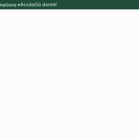
Accès
Où dormir
nations ▾