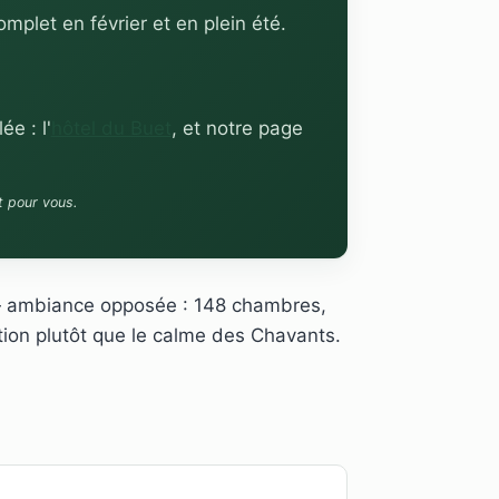
mplet en février et en plein été.
e : l'
hôtel du Buet
, et notre page
t pour vous.
ambiance opposée : 148 chambres,
tion plutôt que le calme des Chavants.