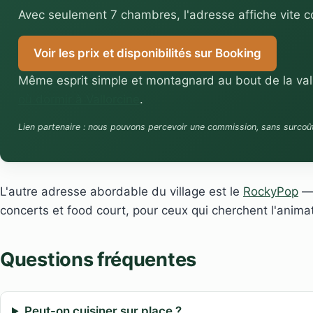
Avec seulement 7 chambres, l'adresse affiche vite co
Voir les prix et disponibilités sur Booking
Même esprit simple et montagnard au bout de la vallé
où dormir à Vallorcine
.
Lien partenaire : nous pouvons percevoir une commission, sans surcoû
L'autre adresse abordable du village est le
RockyPop
— 
concerts et food court, pour ceux qui cherchent l'anima
Questions fréquentes
Peut-on cuisiner sur place ?