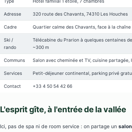
Type
Hôtel familial 1 étoile, 7 chambres
Adresse
320 route des Chavants, 74310 Les Houches
Cadre
Quartier calme des Chavants, face à la chaîn
Ski /
Télécabine du Prarion à quelques centaines de 
rando
~300 m
Communs
Salon avec cheminée et TV, cuisine partagée, l
Services
Petit-déjeuner continental, parking privé gratu
Contact
+33 4 50 54 42 66
L'esprit gîte, à l'entrée de la vallée
Ici, pas de spa ni de room service : on partage un
salo