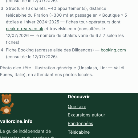
(consultée le 12/07/2026).
Structure (6 chalets, ~40 appartements), distance
télécabine du Prarion (~300 m) et passage en « Boutique » 5
étoiles à l'hiver 2024-2025 — fiches tour-opérateurs dont
peakretreats.co.uk
et travelski.com (consultées le
12/07/2026 — le nombre de chalets varie de 6 à 7 selon les
fiches).
Fiche Booking (adresse allée des Diligences) —
booking.com
(consultée le 12/07/2026).
Photo d'en-tête : illustration générique (Unsplash, Lior — Val di
Funes, Italie), en attendant nos photos locales.
Découvrir
Que faire
Excursions autour
vallorcine.info
Randonnées
Le guide indépendant de
Télécabine