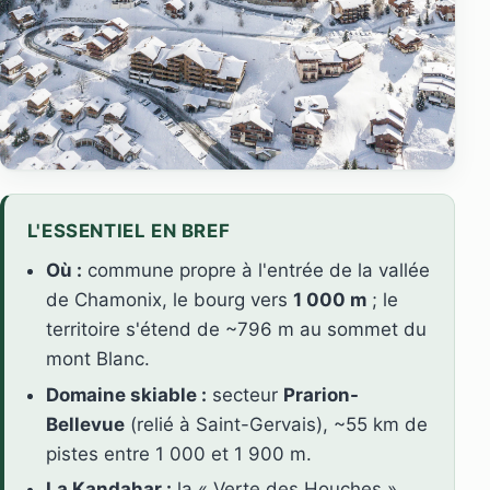
L'ESSENTIEL EN BREF
Où :
commune propre à l'entrée de la vallée
de Chamonix, le bourg vers
1 000 m
; le
territoire s'étend de ~796 m au sommet du
mont Blanc.
Domaine skiable :
secteur
Prarion-
Bellevue
(relié à Saint-Gervais), ~55 km de
pistes entre 1 000 et 1 900 m.
La Kandahar :
la « Verte des Houches »,