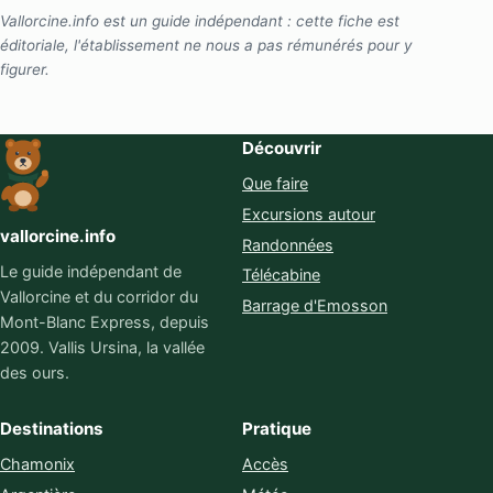
Vallorcine.info est un guide indépendant : cette fiche est
éditoriale, l'établissement ne nous a pas rémunérés pour y
figurer.
Découvrir
Que faire
Excursions autour
vallorcine.info
Randonnées
Le guide indépendant de
Télécabine
Vallorcine et du corridor du
Barrage d'Emosson
Mont-Blanc Express, depuis
2009. Vallis Ursina, la vallée
des ours.
Destinations
Pratique
Chamonix
Accès