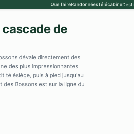
Que faire
Randonnées
Télécabine
Desti
a cascade de
ossons dévale directement des
'une des plus impressionnantes
t télésiège, puis à pied jusqu'au
rêt des Bossons est sur la ligne du