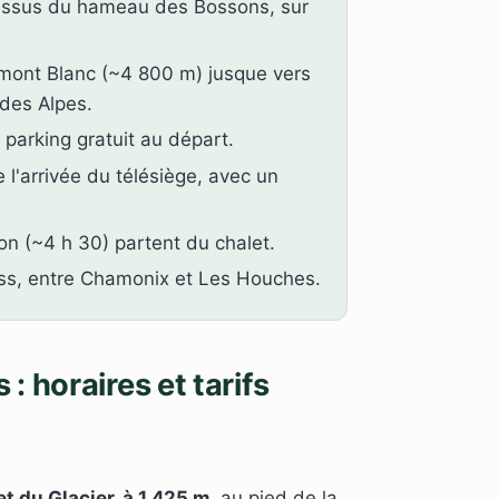
essus du hameau des Bossons, sur
mont Blanc (~4 800 m) jusque vers
 des Alpes.
 parking gratuit au départ.
l'arrivée du télésiège, avec un
on (~4 h 30) partent du chalet.
ss, entre Chamonix et Les Houches.
: horaires et tarifs
et du Glacier, à 1 425 m
, au pied de la