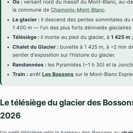
Où :
versant nord du massif du Mont-Blanc, au-d
la commune de
Chamonix-Mont-Blanc
.
Le glacier :
il descend des pentes sommitales du 
1 400 m — l'un des plus forts dénivelés glaciaires
Télésiège :
il monte au pied du glacier, à
1 425 m
;
Chalet du Glacier :
buvette à 1 425 m, à ~2 min de 
sentier d'exposition sur l'histoire du glacier.
Randonnées :
les Pyramides (~1 h 30) et la Joncti
Train :
arrêt
Les Bossons
sur le Mont-Blanc Expre
Le télésiège du glacier des Bossons 
2026
Un petit télésiège relie le hameau des Bossons au
chal