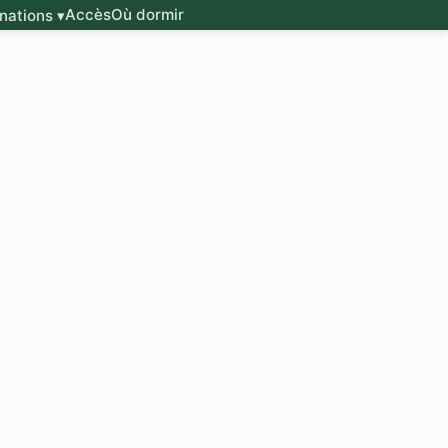
Accès
Où dormir
nations ▾