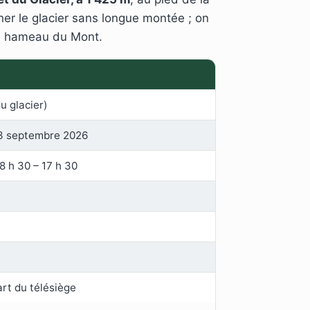
her le glacier sans longue montée ; on
 le hameau du Mont.
u glacier)
13 septembre 2026
 8 h 30 – 17 h 30
art du télésiège