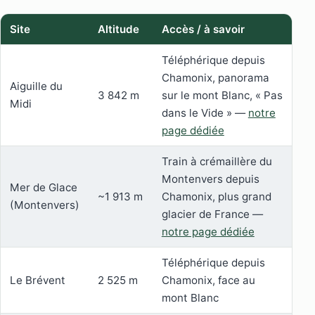
Site
Altitude
Accès / à savoir
Téléphérique depuis
Chamonix, panorama
Aiguille du
3 842 m
sur le mont Blanc, « Pas
Midi
dans le Vide » —
notre
page dédiée
Train à crémaillère du
Montenvers depuis
Mer de Glace
~1 913 m
Chamonix, plus grand
(Montenvers)
glacier de France —
notre page dédiée
Téléphérique depuis
Le Brévent
2 525 m
Chamonix, face au
mont Blanc