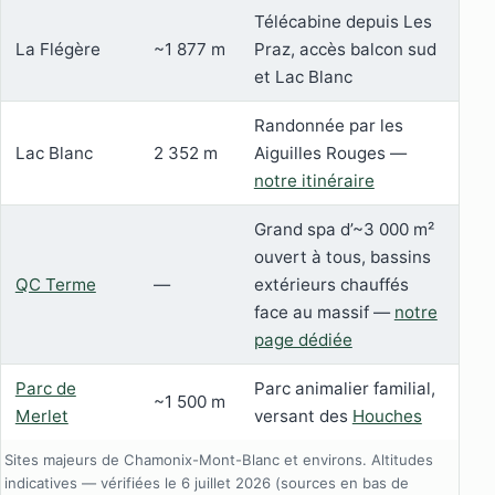
Télécabine depuis Les
La Flégère
~1 877 m
Praz, accès balcon sud
et Lac Blanc
Randonnée par les
Lac Blanc
2 352 m
Aiguilles Rouges —
notre itinéraire
Grand spa d’~3 000 m²
ouvert à tous, bassins
QC Terme
—
extérieurs chauffés
face au massif —
notre
page dédiée
Parc de
Parc animalier familial,
~1 500 m
Merlet
versant des
Houches
Sites majeurs de Chamonix-Mont-Blanc et environs. Altitudes
indicatives — vérifiées le 6 juillet 2026 (sources en bas de