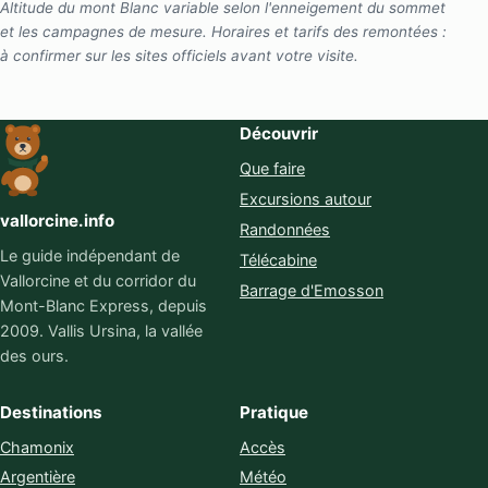
Altitude du mont Blanc variable selon l'enneigement du sommet
et les campagnes de mesure. Horaires et tarifs des remontées :
à confirmer sur les sites officiels avant votre visite.
Découvrir
Que faire
Excursions autour
vallorcine.info
Randonnées
Le guide indépendant de
Télécabine
Vallorcine et du corridor du
Barrage d'Emosson
Mont-Blanc Express, depuis
2009. Vallis Ursina, la vallée
des ours.
Destinations
Pratique
Chamonix
Accès
Argentière
Météo