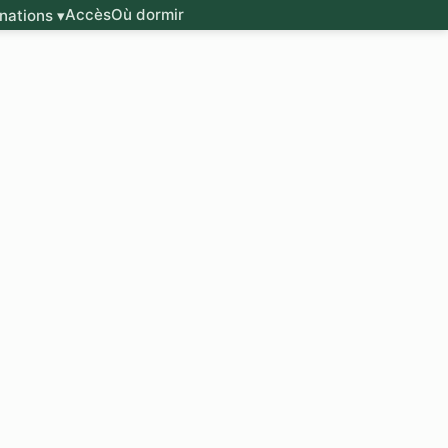
Accès
Où dormir
nations ▾